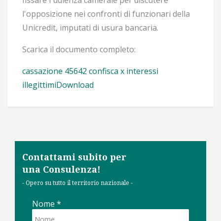
fissare l'udienza camerale per discutere
l'opposizione nei confronti di funzionari della
Unicredit, imputati di usura bancaria.
Scarica il documento completo:
cassazione 45642 confisca x interessi
illegittimi
Download
Contattami subito per
una Consulenza!
- Opero su tutto il territorio nazionale -
Nome
*