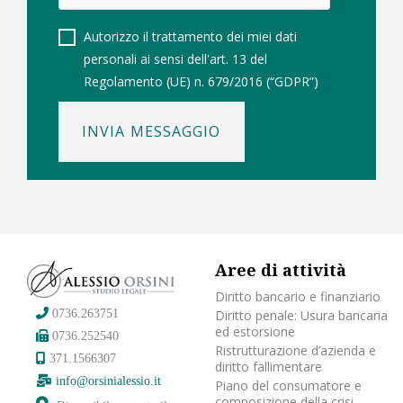
Autorizzo il trattamento dei miei dati
personali ai sensi dell'art. 13 del
Regolamento (UE) n. 679/2016 (“GDPR”)
INVIA MESSAGGIO
Aree di attività
Diritto bancario e finanziario
Diritto penale: Usura bancaria
0736.263751
ed estorsione
0736.252540
Ristrutturazione d’azienda e
371.1566307
diritto fallimentare
info@orsinialessio.it
Piano del consumatore e
composizione della crisi