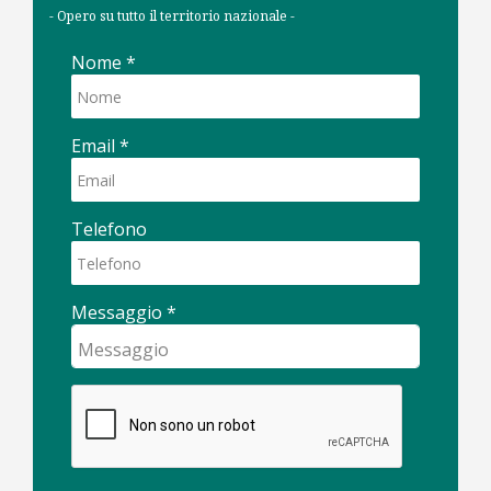
- Opero su tutto il territorio nazionale -
Nome
*
Email
*
Telefono
Messaggio
*