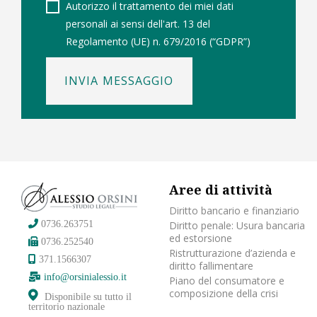
Autorizzo il trattamento dei miei dati
personali ai sensi dell'art. 13 del
Regolamento (UE) n. 679/2016 (“GDPR”)
INVIA MESSAGGIO
Aree di attività
Diritto bancario e finanziario
Diritto penale: Usura bancaria
0736.263751
ed estorsione
0736.252540
Ristrutturazione d’azienda e
371.1566307
diritto fallimentare
info@orsinialessio.it
Piano del consumatore e
composizione della crisi
Disponibile su tutto il
territorio nazionale