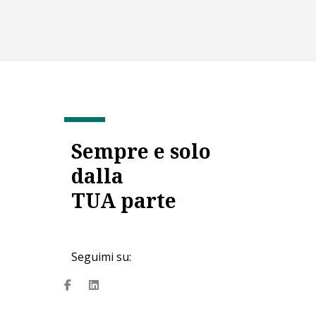
Sempre e solo
dalla
TUA parte
Seguimi su:
fa
fab
fa-
fa-