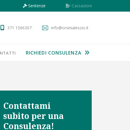
Sentenze
Cassazioni
371 1566307
info@orsinialessio.it
RICHIEDI CONSULENZA
NTATTI
Contattami
subito per una
Consulenza!