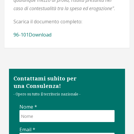
qualunque mezzo di prova, risulta presunta nel
caso di contestualità tra la spesa ed erogazione"
.
Scarica il documento completo:
96-101
Download
Contattami subito per
una Consulenza!
- Opero su tutto il territorio nazionale -
Nome
*
Email
*