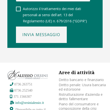
Autorizzo il trattamento dei miei dati
personali ai sensi dell'art. 13 del
Regolamento (UE) n. 679/2016 (“GDPR”)
INVIA MESSAGGIO
Aree di attività
Diritto bancario e finanziario
Diritto penale: Usura bancaria
0736.263751
ed estorsione
0736.252540
Ristrutturazione d’azienda e
371.1566307
diritto fallimentare
info@orsinialessio.it
Piano del consumatore e
composizione della crisi
Disponibile su tutto il