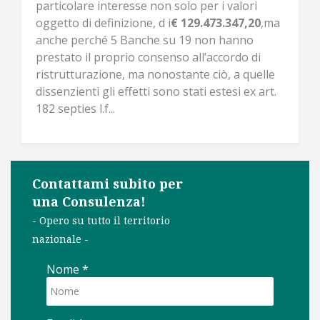
particolare interesse non solo per i valori
oggetto di definizione, d i
€ 129.473.347,20
,ma
anche perché 5 Banche su 19 non hanno
prestato il proprio consenso all’accordo di
ristrutturazione, ma nonostante ciò, a quelle
dissenzienti gli effetti sono stati estesi ex art.
182 septies l.f...
Contattami subito per
una Consulenza!
- Opero su tutto il territorio
nazionale -
Nome
*