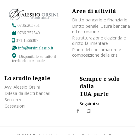
Aree di attività
Diritto bancario e finanziario
Diritto penale: Usura bancaria
0736.263751
ed estorsione
0736.252540
Ristrutturazione d’azienda e
371.1566307
diritto fallimentare
info@orsinialessio.it
Piano del consumatore e
composizione della crisi
Disponibile su tutto il
territorio nazionale
Lo studio legale
Sempre e solo
dalla
Avv. Alessio Orsini
TUA parte
Difesa da illeciti bancari
Sentenze
Seguimi su:
Cassazioni
fa
fab
fa-
fa-
facebook
linkedin