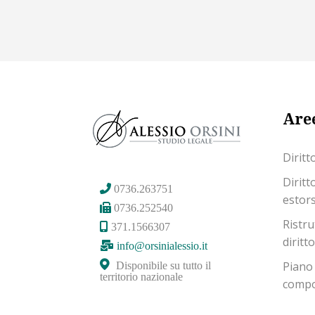
Aree
Diritt
Diritt
0736.263751
estor
0736.252540
Ristru
371.1566307
diritt
info@orsinialessio.it
Piano
Disponibile su tutto il
territorio nazionale
compos