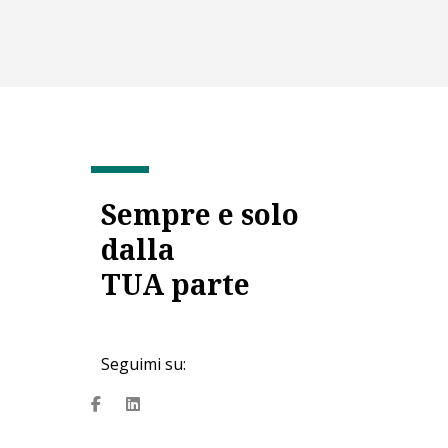
Sempre e solo
dalla
TUA parte
Seguimi su:
fa
fab
fa-
fa-