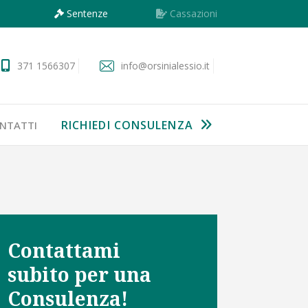
Sentenze
Cassazioni
371 1566307
info@orsinialessio.it
RICHIEDI CONSULENZA
NTATTI
Contattami
subito per una
Consulenza!