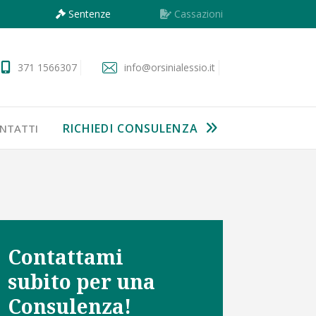
Sentenze
Cassazioni
371 1566307
info@orsinialessio.it
RICHIEDI CONSULENZA
NTATTI
Contattami
subito per una
Consulenza!