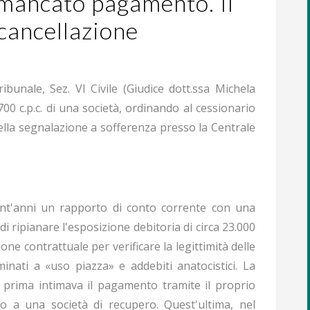
l mancato pagamento. Il
 cancellazione
ibunale, Sez. VI Civile (Giudice dott.ssa Michela
 700 c.p.c. di una società, ordinando al cessionario
della segnalazione a sofferenza presso la Centrale
rent'anni un rapporto di conto corrente con una
di ripianare l'esposizione debitoria di circa 23.000
ne contrattuale per verificare la legittimità delle
inati a «uso piazza» e addebiti anatocistici. La
 prima intimava il pagamento tramite il proprio
cco a una società di recupero. Quest'ultima, nel