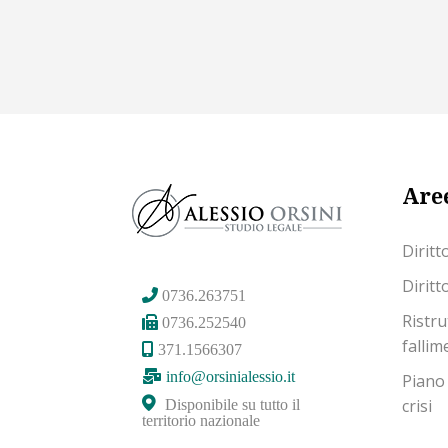
Aree
Diritt
Diritt
0736.263751
Ristru
0736.252540
fallim
371.1566307
info@orsinialessio.it
Piano
crisi
Disponibile su tutto il
territorio nazionale