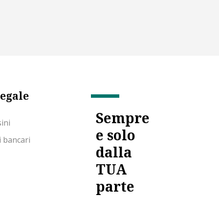
legale
Sempre
ini
e solo
ti bancari
dalla
TUA
parte