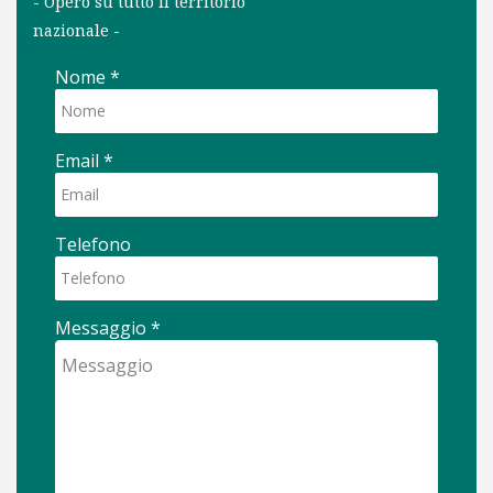
- Opero su tutto il territorio
nazionale -
Nome
*
Email
*
Telefono
Messaggio
*