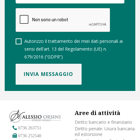
Autorizzo il trattamento dei miei dati personali ai
sensi dell'art. 13 del Regolamento (UE) n.
679/2016 (“GDPR”)
INVIA MESSAGGIO
Aree di attività
Diritto bancario e finanziario
Diritto penale: Usura bancaria
0736.263751
ed estorsione
0736.252540