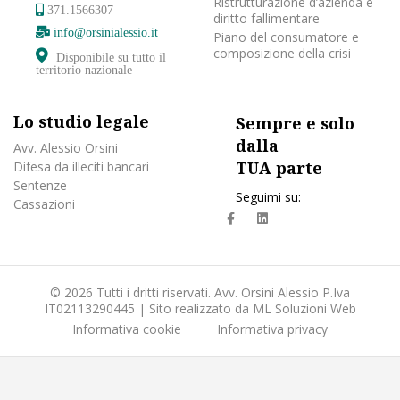
Ristrutturazione d’azienda e
371.1566307
diritto fallimentare
info@orsinialessio.it
Piano del consumatore e
composizione della crisi
Disponibile su tutto il
territorio nazionale
Lo studio legale
Sempre e solo
dalla
Avv. Alessio Orsini
TUA parte
Difesa da illeciti bancari
Sentenze
Seguimi su:
Cassazioni
fa
fab
fa-
fa-
facebook
linkedin
© 2026 Tutti i dritti riservati. Avv. Orsini Alessio P.Iva
IT02113290445 | Sito realizzato da
ML Soluzioni Web
Informativa cookie
Informativa privacy