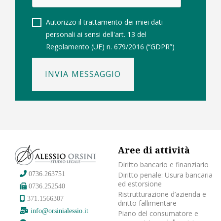
Autorizzo il trattamento dei miei dati
personali ai sensi dell'art. 13 del
Regolamento (UE) n. 679/2016 (“GDPR”)
INVIA MESSAGGIO
Aree di attività
Diritto bancario e finanziario
Diritto penale: Usura bancaria
0736.263751
ed estorsione
0736.252540
Ristrutturazione d’azienda e
371.1566307
diritto fallimentare
info@orsinialessio.it
Piano del consumatore e