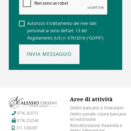
Autorizzo il trattamento dei miei dati
personali ai sensi dell'art. 13 del
Regolamento (UE) n. 679/2016 (“GDPR”)
INVIA MESSAGGIO
Aree di attività
Diritto bancario e finanziario
Diritto penale: Usura bancaria
0736.263751
ed estorsione
0736.252540
Ristrutturazione d’azienda e
371.1566307
diritto fallimentare