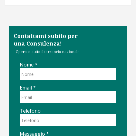
Contattami subito per
una Consulenza!
- Opero su tutto il territorio nazionale -
Nome
*
Email
*
Telefono
Messaggio
*