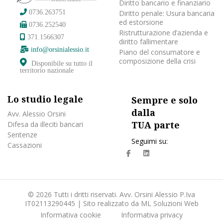
Diritto bancario e finanziario
Diritto penale: Usura bancaria
0736.263751
ed estorsione
0736.252540
Ristrutturazione d’azienda e
371.1566307
diritto fallimentare
info@orsinialessio.it
Piano del consumatore e
composizione della crisi
Disponibile su tutto il
territorio nazionale
Lo studio legale
Sempre e solo
dalla
Avv. Alessio Orsini
TUA parte
Difesa da illeciti bancari
Sentenze
Seguimi su:
Cassazioni
fa
fab
fa-
fa-
facebook
linkedin
© 2026 Tutti i dritti riservati. Avv. Orsini Alessio P.Iva
IT02113290445 | Sito realizzato da
ML Soluzioni Web
Informativa cookie
Informativa privacy