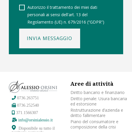
Autorizzo il trattamento dei miei dati
personali ai sensi dell'art. 13 del
Regolamento (UE) n. 679/2016 (“GDPR”)
INVIA MESSAGGIO
Aree di attività
Diritto bancario e finanziario
Diritto penale: Usura bancaria
0736.263751
ed estorsione
0736.252540
Ristrutturazione d’azienda e
371.1566307
diritto fallimentare
info@orsinialessio.it
Piano del consumatore e
composizione della crisi
Disponibile su tutto il