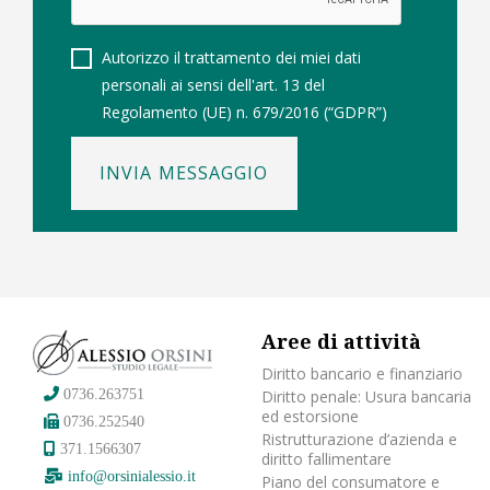
Autorizzo il trattamento dei miei dati
personali ai sensi dell'art. 13 del
Regolamento (UE) n. 679/2016 (“GDPR”)
INVIA MESSAGGIO
Aree di attività
Diritto bancario e finanziario
Diritto penale: Usura bancaria
0736.263751
ed estorsione
0736.252540
Ristrutturazione d’azienda e
371.1566307
diritto fallimentare
info@orsinialessio.it
Piano del consumatore e